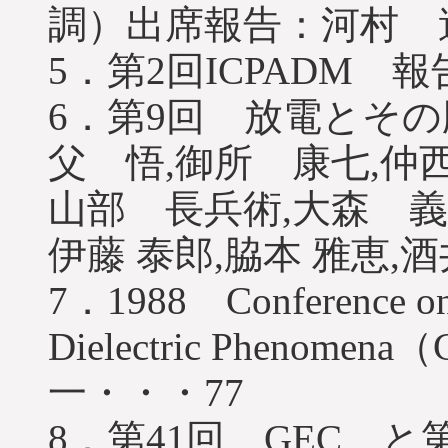
調）出席報告：河村 
5．第2回ICPADM 
6．第9回 放電とその
父 悟,御所 康七,仲
山部 長兵術,大森 義
伊藤 泰郎,脇本 雅恵,酒
7．1988 Conference on E
Dielectric Pheno
一・・・77
8．第41回 GEC と