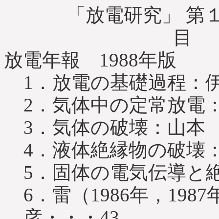
「放電研究」 第１
目
放電年報 1988年版
1．放電の基礎過程：
2．気体中の定常放電：
3．気体の破壊：山本 
4．液体絶縁物の破壊：
5．固体の電気伝導と
6．雷（1986年，19
彦・・・43