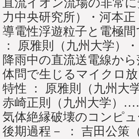
直流イオン流場の非常に
力中央研究所）・河本正
導電性浮遊粒子と電極間
： 原雅則（九州大学）・
降雨中の直流送電線から
体問で生じるマイクロ放
特性 ： 原雅則（九州
赤崎正則（九州大学）……
気体絶縁破壊のコンピュ
後期過程－ ： 吉田公