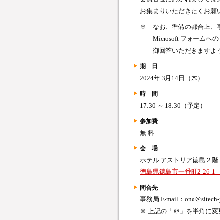
お集まりいただきたくお願
※ なお、準備の都合上、
Microsoft フォー
御回答いただきますよう
期 日
2024年 3月14日（木）
時 間
17:30 ～ 18:30（予定）
参加費
無 料
会 場
ホテル アストリア徳島２階
徳島県徳島市一番町2-26-
問合先
事務局 E-mail：ono＠sitec
※ 上記の「＠」を半角に