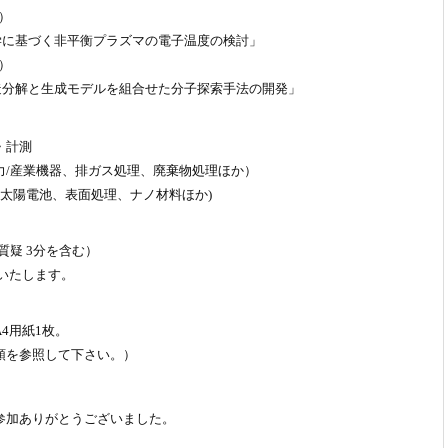
）
 統計力学に基づく非平衡プラズマの電子温度の検討」
）
造分解と生成モデルを組合せた分子探索手法の開発」
・計測
電力/産業機器、排ガス処理、廃棄物処理ほか）
導、太陽電池、表面処理、ナノ材料ほか)
質疑 3分を含む）
いたします。
4用紙1枚。
領を参照して下さい。）
参加ありがとうございました。