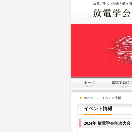
放電プラズマ現象を解き明
ホーム
» イベント情報
イベント情報
2024年 放電学会年次大