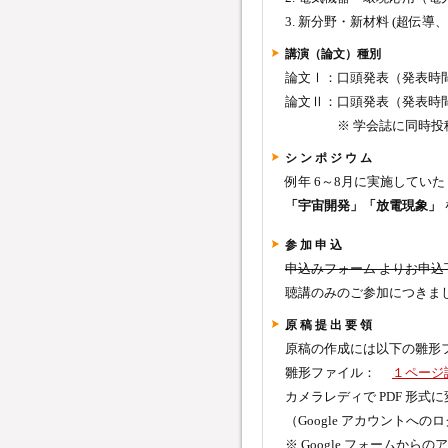
3. 新分野・新材料 (超伝
講演（論文）種別
論文Ⅰ：口頭発表（発表時間
論文Ⅱ：口頭発表（発表時間 
※ 学会誌に同時投稿す
シ ン ポ ジ ウ ム
例年 6～8月に実施していた
「宇宙開発」「放電現象」
参 加 申 込
申込みフォーム よりお申込
聴講のみのご参加につきま
原 稿 提 出 要 領
原稿の作成には以下の雛形
雛形ファイル：
１ページ
カメラレディで PDF 形式
（Google アカウントへ
※ Google フォームからのアッ