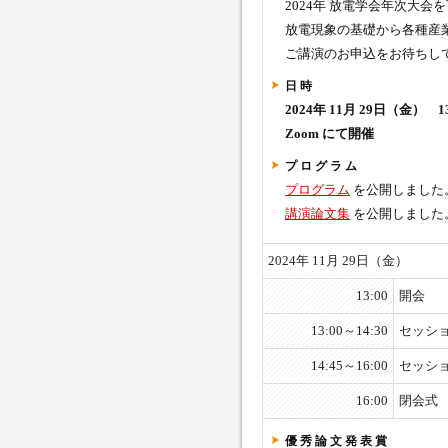
2024年 放電学会年次大
放電現象の基礎から各種産
ご講演のお申込をお待ちし
日 時
2024年 11月 29日（金） 13:
Zoom にて開催
プ ロ グ ラ ム
プログラム
を公開しました
講演論文集
を公開しました
2024年 11月 29日（金）
13:00
開会
13:00～14:30
セッシ
14:45～16:00
セッシ
16:00
閉会式
優 秀 論 文 発 表 賞