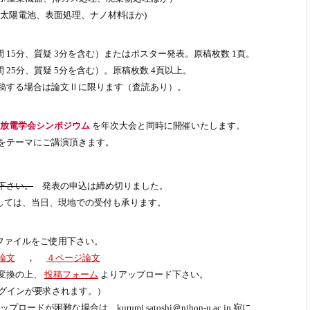
導、太陽電池、表面処理、ナノ材料ほか)
 15分、質疑 3分を含む）またはポスター発表。原稿枚数 1頁。
25分、質疑 5分を含む）。原稿枚数 4頁以上。
る場合は論文Ⅱに限ります（査読あり）。
放電学会シンポジウム
を年次大会と同時に開催いたします。
をテーマにご講演頂きます。
下さい。
発表の申込は締め切りました。
しては、当日、現地での受付も承ります。
ファイルをご使用下さい。
論文
，
４ページ論文
に変換の上、
投稿フォーム
よりアップロード下さい。
のログインが要求されます。）
プロードが困難な場合は、kurumi.satoshi＠nihon-u.ac.jp 宛に