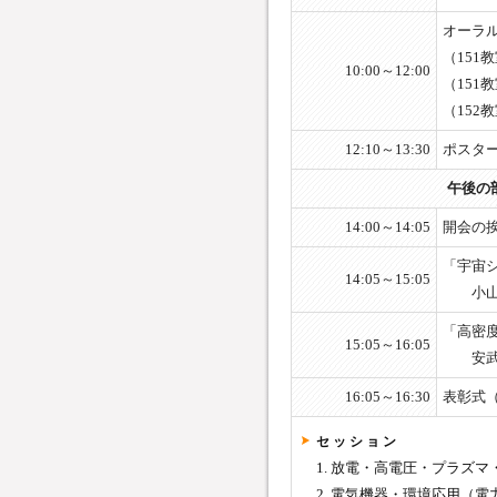
オーラル
（151
10:00～12:00
（151
（152教
12:10～13:30
ポスタ
午後の
14:00～14:05
開会の
「宇宙
14:05～15:05
小山 
「高密度
15:05～16:05
安武 
16:05～16:30
表彰式（
セ ッ シ ョ ン
1. 放電・高電圧・プラズマ
2. 電気機器・環境応用（