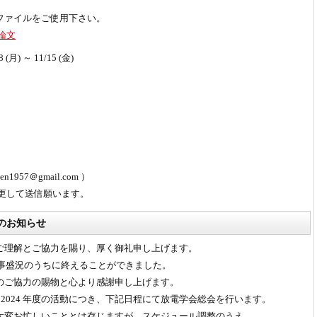
ファイルをご使用下さい。
論文
8 (月) ～ 11/15 (金)
uden1957＠gmail.com
）
変更して送信願います。
会のお知らせ
ご理解とご協力を賜り、厚く御礼申し上げます。
無事盛況のうちに終えることができました。
のご協力の賜物と心より感謝申し上げます。
に 2024 年度の活動につき、下記日程にて放電学会総会を行います。
大変お忙しいこととは存じますが、スケジュール調整のうえ、