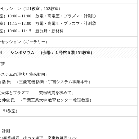
セッション（151教室，152教室）
教室）10:00～11:00 放電・高電圧・プラズマ・計測①
教室）11:15～12:00 放電・高電圧・プラズマ・計測②
室）10:00～11:15 新分野・新材料
ーセッション（ギャラリー）
部 シンポジウム （会場：１号館５階 151教室）
挨拶
システムの現状と将来動向」
浩 氏 （三菱電機 防衛・宇宙システム事業本部）
天体とプラズマ ―― 究極物質を求めて」
伸俊 氏 （千葉工業大学 教育センター 物理教室）
151教室）
・計測
電力/産業機器、排ガス処理、廃棄物処理ほか）