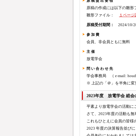
原 稿 提 出 要 領
原稿の作成には以下の雛形
雛形ファイル：
１ページ
原稿受付期間：
2024/10/2
参 加 費
会員、非会員ともに無料
主 催
放電学会
問 い 合 わ せ 先
学会事務局
（ e-mail: ho
※ 上記の「＠」を半角に
2023年度 放電学会 総
平素より放電学会の活動に
さて、2023年度の活動も
これもひとえに会員の皆様
2023 年度の決算報告並び
会員各位におかれましては