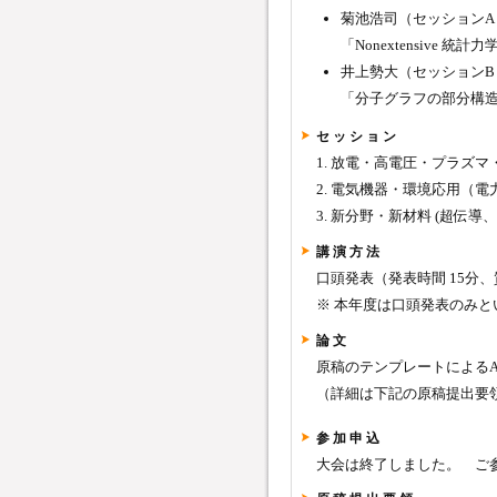
菊池浩司（セッションA
「Nonextensive
井上勢大（セッションB
「分子グラフの部分構
セ ッ シ ョ ン
1. 放電・高電圧・プラズマ
2. 電気機器・環境応用（
3. 新分野・新材料 (超伝
講 演 方 法
口頭発表（発表時間 15分、
※ 本年度は口頭発表のみと
論 文
原稿のテンプレートによるA
（詳細は下記の原稿提出要
参 加 申 込
大会は終了しました。 ご